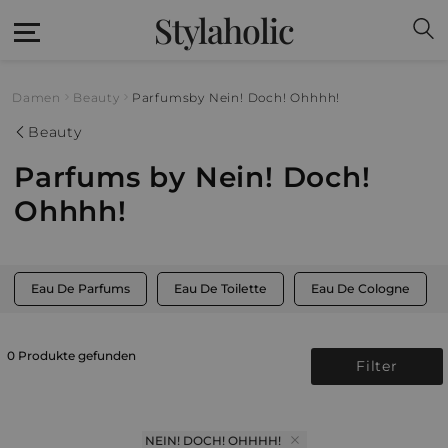
Stylaholic
Damen
Beauty
Parfums
by Nein! Doch! Ohhhh!
Beauty
Parfums by Nein! Doch!
Ohhhh!
Eau De Parfums
Eau De Toilette
Eau De Cologne
0 Produkte gefunden
Filter
NEIN! DOCH! OHHHH!