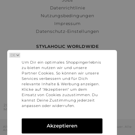
Datenrichtlinie
Nutzungsbedingungen
Impressum
Datenschutz-Einstellungen
STYLAHOLIC WORLDWIDE
Deutschland
Um Dir ein optimales Shoppingerlebnis
Österreich
zu bieten nutzen wir und unsere
Schweiz
Partner Cookies. So können wir unsere
France
Services verbessern und für Dich
relevante Inhalte & Werbung anzeigen.
United States
Klicke auf "Akzeptieren" um dem
Einsatz von Cookies zuzustimmen. Du
kannst Deine Zustimmung jederzeit
2016 - 2026 © Stylaholic.
anpassen oder widerrufen.
Made for you with love in munich.
Akzeptieren
Alle Preise inkl. der jeweils geltenden gesetzlichen Mehrwertsteuer. Alle
Angaben ohne Gewähr.