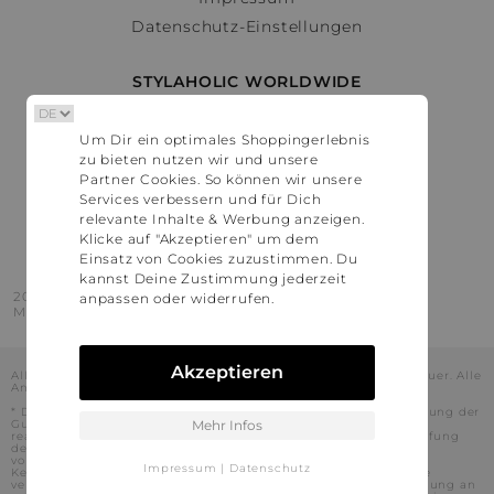
Datenschutz-Einstellungen
STYLAHOLIC WORLDWIDE
Deutschland
Um Dir ein optimales Shoppingerlebnis
Österreich
zu bieten nutzen wir und unsere
Schweiz
Partner Cookies. So können wir unsere
France
Services verbessern und für Dich
relevante Inhalte & Werbung anzeigen.
United States
Klicke auf "Akzeptieren" um dem
Einsatz von Cookies zuzustimmen. Du
kannst Deine Zustimmung jederzeit
2016 - 2026 © Stylaholic.
anpassen oder widerrufen.
Made for you with love in munich.
Akzeptieren
Alle Preise inkl. der jeweils geltenden gesetzlichen Mehrwertsteuer. Alle
Angaben ohne Gewähr.
* Die angezeigten Preise beinhalten Rabatte, die durch die Nutzung der
Gutschein-Codes auf den Seiten unserer Partner voraussichtlich
Mehr Infos
realisiert werden können. Stylaholic führt keine vollständige Prüfung
der Gutschein-Codes durch und es kann daher in Einzelfällen
vorkommen, dass die Gutscheine abweichend von unserem
Impressum
|
Datenschutz
Kenntnisstand bei dem jeweiligen Shop nicht oder nur teilweise
verwendet werden können. Darüber hinaus kann deren Verwendung an