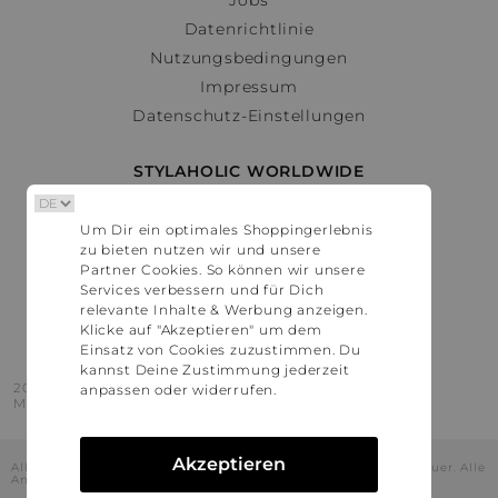
Datenrichtlinie
Nutzungsbedingungen
Impressum
Datenschutz-Einstellungen
STYLAHOLIC WORLDWIDE
Deutschland
Um Dir ein optimales Shoppingerlebnis
Österreich
zu bieten nutzen wir und unsere
Schweiz
Partner Cookies. So können wir unsere
France
Services verbessern und für Dich
relevante Inhalte & Werbung anzeigen.
United States
Klicke auf "Akzeptieren" um dem
Einsatz von Cookies zuzustimmen. Du
kannst Deine Zustimmung jederzeit
2016 - 2026 © Stylaholic.
anpassen oder widerrufen.
Made for you with love in munich.
Akzeptieren
Alle Preise inkl. der jeweils geltenden gesetzlichen Mehrwertsteuer. Alle
Angaben ohne Gewähr.