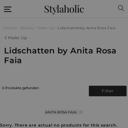
Stylaholic
Damen
Beauty
Make Up
Lidschatten
by Anita Rosa Faia
Make Up
Lidschatten by Anita Rosa
Faia
0 Produkte gefunden
Filter
ANITA ROSA FAIA
Sorry. There are actual no products for this search.