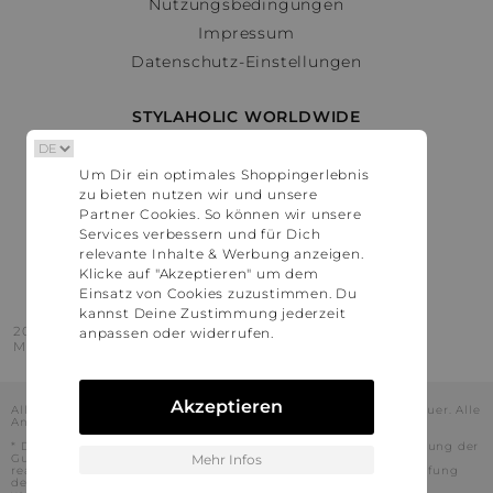
Nutzungsbedingungen
Impressum
Datenschutz-Einstellungen
STYLAHOLIC WORLDWIDE
Deutschland
Um Dir ein optimales Shoppingerlebnis
Österreich
zu bieten nutzen wir und unsere
Schweiz
Partner Cookies. So können wir unsere
France
Services verbessern und für Dich
relevante Inhalte & Werbung anzeigen.
United States
Klicke auf "Akzeptieren" um dem
Einsatz von Cookies zuzustimmen. Du
kannst Deine Zustimmung jederzeit
2016 - 2026 © Stylaholic.
anpassen oder widerrufen.
Made for you with love in munich.
Akzeptieren
Alle Preise inkl. der jeweils geltenden gesetzlichen Mehrwertsteuer. Alle
Angaben ohne Gewähr.
* Die angezeigten Preise beinhalten Rabatte, die durch die Nutzung der
Gutschein-Codes auf den Seiten unserer Partner voraussichtlich
Mehr Infos
realisiert werden können. Stylaholic führt keine vollständige Prüfung
der Gutschein-Codes durch und es kann daher in Einzelfällen