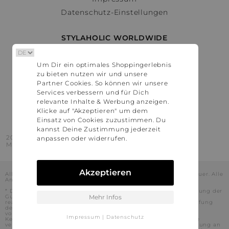
Datenschutz-Einstellungen
STYLAHOLIC WORLDWIDE
Deutschland
Um Dir ein optimales Shoppingerlebnis
Österreich
zu bieten nutzen wir und unsere
Schweiz
Partner Cookies. So können wir unsere
France
Services verbessern und für Dich
relevante Inhalte & Werbung anzeigen.
United States
Klicke auf "Akzeptieren" um dem
Einsatz von Cookies zuzustimmen. Du
kannst Deine Zustimmung jederzeit
2016 - 2026 © Stylaholic.
anpassen oder widerrufen.
Made for you with love in munich.
Akzeptieren
Alle Preise inkl. der jeweils geltenden gesetzlichen Mehrwertsteuer. Alle
Angaben ohne Gewähr.
* Die angezeigten Preise beinhalten Rabatte, die durch die Nutzung der
Gutschein-Codes auf den Seiten unserer Partner voraussichtlich
Mehr Infos
realisiert werden können. Stylaholic führt keine vollständige Prüfung
der Gutschein-Codes durch und es kann daher in Einzelfällen
vorkommen, dass die Gutscheine abweichend von unserem
Impressum
|
Datenschutz
Kenntnisstand bei dem jeweiligen Shop nicht oder nur teilweise
verwendet werden können. Darüber hinaus kann deren Verwendung an