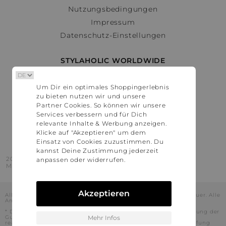
Nutzungsbedingungen
Impressum
Datenschutz-Einstellungen
STYLAHOLIC WORLDWIDE
Deutschland
Um Dir ein optimales Shoppingerlebnis
Österreich
zu bieten nutzen wir und unsere
Schweiz
Partner Cookies. So können wir unsere
France
Services verbessern und für Dich
relevante Inhalte & Werbung anzeigen.
United States
Klicke auf "Akzeptieren" um dem
Einsatz von Cookies zuzustimmen. Du
kannst Deine Zustimmung jederzeit
2016 - 2026 © Stylaholic.
anpassen oder widerrufen.
Made for you with love in munich.
Akzeptieren
Alle Preise inkl. der jeweils geltenden gesetzlichen Mehrwertsteuer. Alle
Angaben ohne Gewähr.
* Die angezeigten Preise beinhalten Rabatte, die durch die Nutzung der
Gutschein-Codes auf den Seiten unserer Partner voraussichtlich
Mehr Infos
realisiert werden können. Stylaholic führt keine vollständige Prüfung