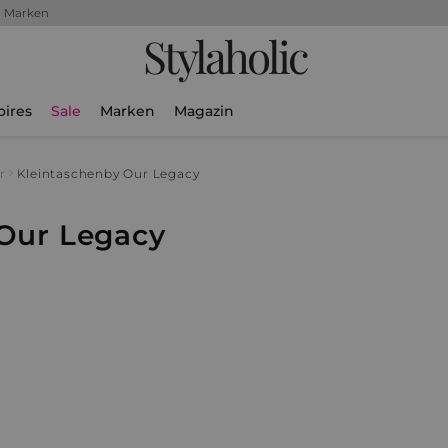
+ Marken
Stylaholic
oires
Sale
Marken
Magazin
r
Kleintaschen
by Our Legacy
 Our Legacy