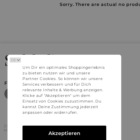
Sorry. There are actual no produ
Stylaholic
Um Dir ein optimales Shoppingerlebnis
zu bieten nutzen wir und unsere
Partner Cookies. So können wir unsere
FIND MORE INSPIRATION
Services verbessern und für Dich
relevante Inhalte & Werbung anzeigen.
Klicke auf "Akzeptieren" um dem
Einsatz von Cookies zuzustimmen. Du
kannst Deine Zustimmung jederzeit
anpassen oder widerrufen.
2016 - 2026 © Stylaholic.
Made for you with love in munich.
Akzeptieren