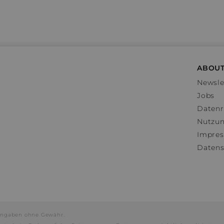
ABOUT
Newsle
Jobs
Datenr
Nutzu
Impre
Datens
e Angaben ohne Gewähr.