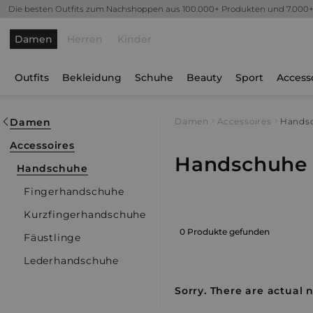
Die besten Outfits zum Nachshoppen aus 100.000+ Produkten und 7.000
Damen
Herren
Kinder
Outfits
Bekleidung
Schuhe
Beauty
Sport
Access
Damen
Damen
Accessoires
Hands
Accessoires
Handschuhe
Handschuhe
Fingerhandschuhe
Kurzfingerhandschuhe
0 Produkte gefunden
Fäustlinge
Lederhandschuhe
Sorry. There are actual n