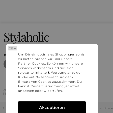
Stylaholic
Um Dir ein optimales Shoppingerlebnis
FIND MORE INSPIRATION
zu bieten nutzen wir und unsere
Partner Cookies. So können wir unsere
Services verbessern und für Dich
relevante Inhalte & Werbung anzeigen.
Klicke auf "Akzeptieren" um dem
Einsatz von Cookies zuzustimmen. Du
kannst Deine Zustimmung jederzeit
2016 - 2026 © Stylaholic.
anpassen oder widerrufen.
Made for you with love in munich.
Akzeptieren
Alle Preise inkl. der jeweils geltenden gesetzlichen Mehrwertsteuer. All