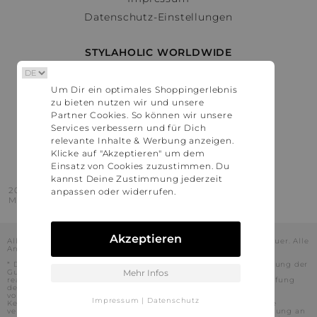
Datenschutz-Einstellungen
STYLAHOLIC WORLDWIDE
Deutschland
Um Dir ein optimales Shoppingerlebnis
Österreich
zu bieten nutzen wir und unsere
Schweiz
Partner Cookies. So können wir unsere
France
Services verbessern und für Dich
relevante Inhalte & Werbung anzeigen.
United States
Klicke auf "Akzeptieren" um dem
Einsatz von Cookies zuzustimmen. Du
kannst Deine Zustimmung jederzeit
2016 - 2026 © Stylaholic.
anpassen oder widerrufen.
Made for you with love in munich.
Akzeptieren
Alle Preise inkl. der jeweils geltenden gesetzlichen Mehrwertsteuer. Alle
Angaben ohne Gewähr.
* Die angezeigten Preise beinhalten Rabatte, die durch die Nutzung der
Gutschein-Codes auf den Seiten unserer Partner voraussichtlich
Mehr Infos
realisiert werden können. Stylaholic führt keine vollständige Prüfung
der Gutschein-Codes durch und es kann daher in Einzelfällen
vorkommen, dass die Gutscheine abweichend von unserem
Impressum
|
Datenschutz
Kenntnisstand bei dem jeweiligen Shop nicht oder nur teilweise
verwendet werden können. Darüber hinaus kann deren Verwendung an