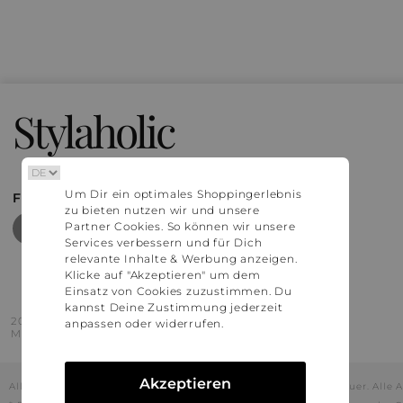
Stylaholic
Um Dir ein optimales Shoppingerlebnis
FIND MORE INSPIRATION
zu bieten nutzen wir und unsere
Partner Cookies. So können wir unsere
Services verbessern und für Dich
relevante Inhalte & Werbung anzeigen.
Klicke auf "Akzeptieren" um dem
Einsatz von Cookies zuzustimmen. Du
kannst Deine Zustimmung jederzeit
2016 - 2026 © Stylaholic.
anpassen oder widerrufen.
Made for you with love in munich.
Akzeptieren
Alle Preise inkl. der jeweils geltenden gesetzlichen Mehrwertsteuer. All