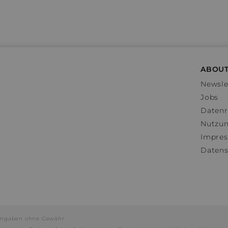
ABOUT
Newsle
Jobs
Datenr
Nutzu
Impre
Datens
e Angaben ohne Gewähr.