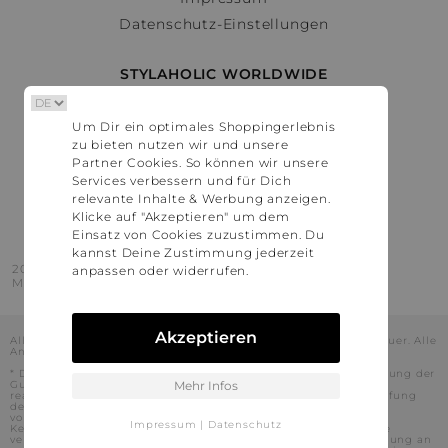
Datenschutz-Einstellungen
STYLAHOLIC WORLDWIDE
Deutschland
Um Dir ein optimales Shoppingerlebnis
Österreich
zu bieten nutzen wir und unsere
Schweiz
Partner Cookies. So können wir unsere
France
Services verbessern und für Dich
relevante Inhalte & Werbung anzeigen.
United States
Klicke auf "Akzeptieren" um dem
Einsatz von Cookies zuzustimmen. Du
kannst Deine Zustimmung jederzeit
2016 - 2026 © Stylaholic.
anpassen oder widerrufen.
Made for you with love in munich.
Akzeptieren
Alle Preise inkl. der jeweils geltenden gesetzlichen Mehrwertsteuer. Alle
Angaben ohne Gewähr.
* Die angezeigten Preise beinhalten Rabatte, die durch die Nutzung der
Gutschein-Codes auf den Seiten unserer Partner voraussichtlich
Mehr Infos
realisiert werden können. Stylaholic führt keine vollständige Prüfung
der Gutschein-Codes durch und es kann daher in Einzelfällen
vorkommen, dass die Gutscheine abweichend von unserem
Impressum
|
Datenschutz
Kenntnisstand bei dem jeweiligen Shop nicht oder nur teilweise
verwendet werden können. Darüber hinaus kann deren Verwendung an