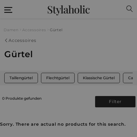
Stylaholic
Damen
Accessoires
Gürtel
Accessoires
Gürtel
Taillengürtel
Flechtgürtel
Klassische Gürtel
Casu
0 Produkte gefunden
Filter
Sorry. There are actual no products for this search.