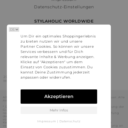
Datenschutz-Einstellungen
STYLAHOLIC WORLDWIDE
Deutschland
Um Dir ein optimales Shoppingerlebnis
Österreich
zu bieten nutzen wir und unsere
Schweiz
Partner Cookies. So können wir unsere
France
Services verbessern und für Dich
relevante Inhalte & Werbung anzeigen.
United States
Klicke auf "Akzeptieren" um dem
Einsatz von Cookies zuzustimmen. Du
kannst Deine Zustimmung jederzeit
2016 - 2026 © Stylaholic.
anpassen oder widerrufen.
Made for you with love in munich.
Akzeptieren
Alle Preise inkl. der jeweils geltenden gesetzlichen Mehrwertsteuer. Alle
Angaben ohne Gewähr.
* Die angezeigten Preise beinhalten Rabatte, die durch die Nutzung der
Gutschein-Codes auf den Seiten unserer Partner voraussichtlich
Mehr Infos
realisiert werden können. Stylaholic führt keine vollständige Prüfung
der Gutschein-Codes durch und es kann daher in Einzelfällen
vorkommen, dass die Gutscheine abweichend von unserem
Impressum
|
Datenschutz
Kenntnisstand bei dem jeweiligen Shop nicht oder nur teilweise
verwendet werden können. Darüber hinaus kann deren Verwendung an