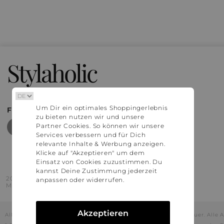
Stylaholic
Um Dir ein optimales Shoppingerlebnis
FIND MORE INSPIRATION
zu bieten nutzen wir und unsere
Partner Cookies. So können wir unsere
Services verbessern und für Dich
relevante Inhalte & Werbung anzeigen.
Klicke auf "Akzeptieren" um dem
Einsatz von Cookies zuzustimmen. Du
kannst Deine Zustimmung jederzeit
2016 - 2026 © Stylaholic.
anpassen oder widerrufen.
Made for you with love in munich.
Akzeptieren
Alle Preise inkl. der jeweils geltenden gesetzlichen Mehrwertsteuer. All