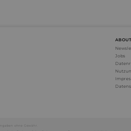
ABOUT
Newsle
Jobs
Datenr
Nutzu
Impre
Datens
e Angaben ohne Gewähr.