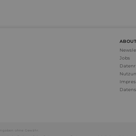
ABOUT
Newsle
Jobs
Datenr
Nutzu
Impre
Datens
e Angaben ohne Gewähr.