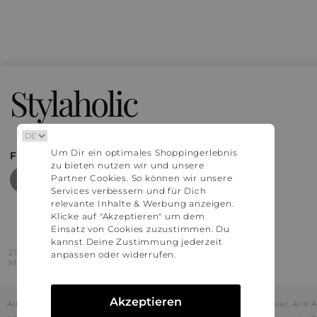
Stylaholic
Um Dir ein optimales Shoppingerlebnis
FIND MORE INSPIRATION
zu bieten nutzen wir und unsere
Partner Cookies. So können wir unsere
Services verbessern und für Dich
relevante Inhalte & Werbung anzeigen.
Klicke auf "Akzeptieren" um dem
Einsatz von Cookies zuzustimmen. Du
kannst Deine Zustimmung jederzeit
2016 - 2026 © Stylaholic.
anpassen oder widerrufen.
Made for you with love in munich.
Akzeptieren
Alle Preise inkl. der jeweils geltenden gesetzlichen Mehrwertsteuer. All