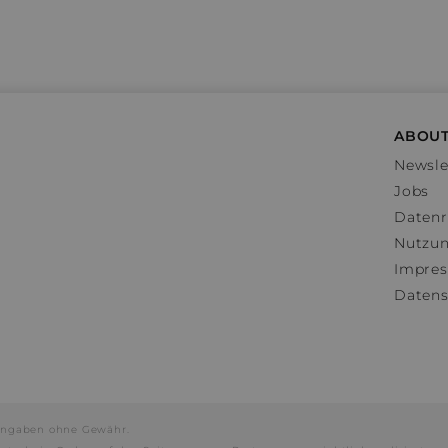
ABOUT
Newsle
Jobs
Datenr
Nutzu
Impre
Datens
e Angaben ohne Gewähr.