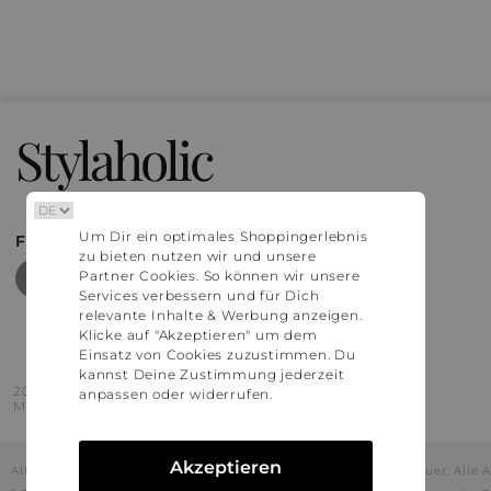
Stylaholic
Um Dir ein optimales Shoppingerlebnis
FIND MORE INSPIRATION
zu bieten nutzen wir und unsere
Partner Cookies. So können wir unsere
Services verbessern und für Dich
relevante Inhalte & Werbung anzeigen.
Klicke auf "Akzeptieren" um dem
Einsatz von Cookies zuzustimmen. Du
kannst Deine Zustimmung jederzeit
2016 - 2026 © Stylaholic.
anpassen oder widerrufen.
Made for you with love in munich.
Akzeptieren
Alle Preise inkl. der jeweils geltenden gesetzlichen Mehrwertsteuer. All