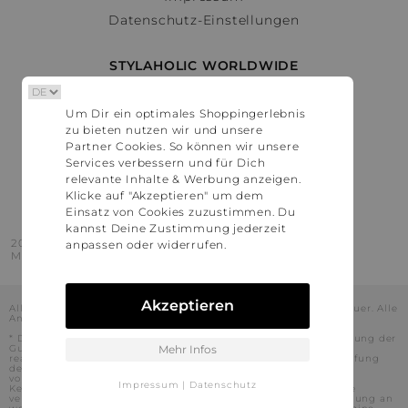
Datenschutz-Einstellungen
STYLAHOLIC WORLDWIDE
Deutschland
Um Dir ein optimales Shoppingerlebnis
Österreich
zu bieten nutzen wir und unsere
Schweiz
Partner Cookies. So können wir unsere
France
Services verbessern und für Dich
relevante Inhalte & Werbung anzeigen.
United States
Klicke auf "Akzeptieren" um dem
Einsatz von Cookies zuzustimmen. Du
kannst Deine Zustimmung jederzeit
2016 - 2026 © Stylaholic.
anpassen oder widerrufen.
Made for you with love in munich.
Akzeptieren
Alle Preise inkl. der jeweils geltenden gesetzlichen Mehrwertsteuer. Alle
Angaben ohne Gewähr.
* Die angezeigten Preise beinhalten Rabatte, die durch die Nutzung der
Gutschein-Codes auf den Seiten unserer Partner voraussichtlich
Mehr Infos
realisiert werden können. Stylaholic führt keine vollständige Prüfung
der Gutschein-Codes durch und es kann daher in Einzelfällen
vorkommen, dass die Gutscheine abweichend von unserem
Impressum
|
Datenschutz
Kenntnisstand bei dem jeweiligen Shop nicht oder nur teilweise
verwendet werden können. Darüber hinaus kann deren Verwendung an