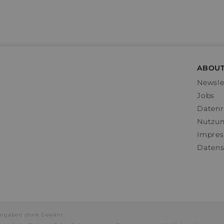
ABOUT
Newsle
Jobs
Datenr
Nutzu
Impre
Datens
e Angaben ohne Gewähr.