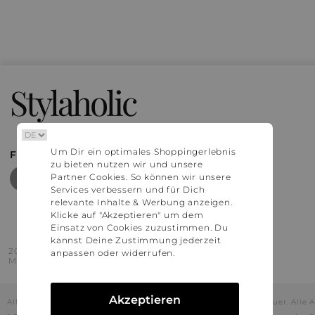
Stylaholic
Um Dir ein optimales Shoppingerlebnis
FIND MORE INSPIRATION
zu bieten nutzen wir und unsere
Partner Cookies. So können wir unsere
Services verbessern und für Dich
relevante Inhalte & Werbung anzeigen.
Klicke auf "Akzeptieren" um dem
Einsatz von Cookies zuzustimmen. Du
kannst Deine Zustimmung jederzeit
2016 - 2026 © Stylaholic.
anpassen oder widerrufen.
Made for you with love in munich.
Akzeptieren
Alle Preise inkl. der jeweils geltenden gesetzlichen Mehrwertsteuer. All