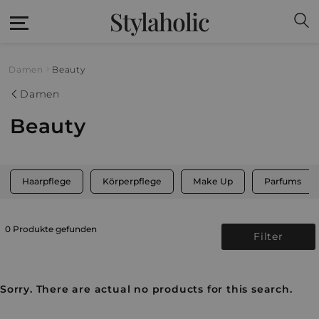
Stylaholic
Damen
Beauty
Damen
Beauty
Haarpflege
Körperpflege
Make Up
Parfums
0 Produkte gefunden
Filter
Sorry. There are actual no products for this search.