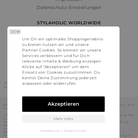
Datenschutz-Einstellungen
STYLAHOLIC WORLDWIDE
Deutschland
Um Dir ein optimales Shoppingerlebnis
Österreich
zu bieten nutzen wir und unsere
Schweiz
Partner Cookies. So können wir unsere
France
Services verbessern und für Dich
relevante Inhalte & Werbung anzeigen.
United States
Klicke auf "Akzeptieren" um dem
Einsatz von Cookies zuzustimmen. Du
kannst Deine Zustimmung jederzeit
2016 - 2026 © Stylaholic.
anpassen oder widerrufen.
Made for you with love in munich.
Akzeptieren
Alle Preise inkl. der jeweils geltenden gesetzlichen Mehrwertsteuer. Alle
Angaben ohne Gewähr.
* Die angezeigten Preise beinhalten Rabatte, die durch die Nutzung der
Gutschein-Codes auf den Seiten unserer Partner voraussichtlich
Mehr Infos
realisiert werden können. Stylaholic führt keine vollständige Prüfung
der Gutschein-Codes durch und es kann daher in Einzelfällen
vorkommen, dass die Gutscheine abweichend von unserem
Impressum
|
Datenschutz
Kenntnisstand bei dem jeweiligen Shop nicht oder nur teilweise
verwendet werden können. Darüber hinaus kann deren Verwendung an