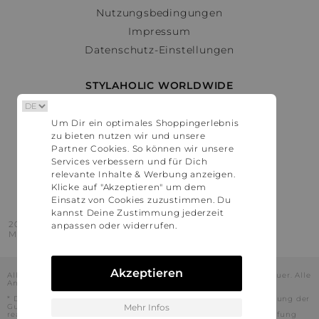
Nutzungsbedingungen
Impressum
Datenschutz-Einstellungen
STYLAHOLIC WORLDWIDE
Deutschland
Um Dir ein optimales Shoppingerlebnis
Österreich
zu bieten nutzen wir und unsere
Schweiz
Partner Cookies. So können wir unsere
France
Services verbessern und für Dich
relevante Inhalte & Werbung anzeigen.
United States
Klicke auf "Akzeptieren" um dem
Einsatz von Cookies zuzustimmen. Du
kannst Deine Zustimmung jederzeit
2016 - 2026 © Stylaholic.
anpassen oder widerrufen.
Made for you with love in munich.
Akzeptieren
Alle Preise inkl. der jeweils geltenden gesetzlichen Mehrwertsteuer. Alle
Angaben ohne Gewähr.
* Die angezeigten Preise beinhalten Rabatte, die durch die Nutzung der
Gutschein-Codes auf den Seiten unserer Partner voraussichtlich
Mehr Infos
realisiert werden können. Stylaholic führt keine vollständige Prüfung