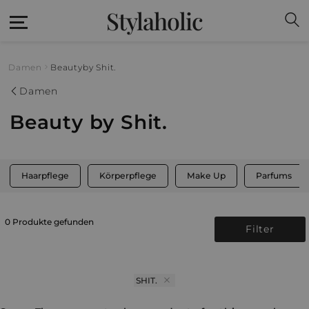
Stylaholic
Damen
Beauty
by Shit.
Damen
Beauty by Shit.
Haarpflege
Körperpflege
Make Up
Parfums
0 Produkte gefunden
Filter
SHIT.