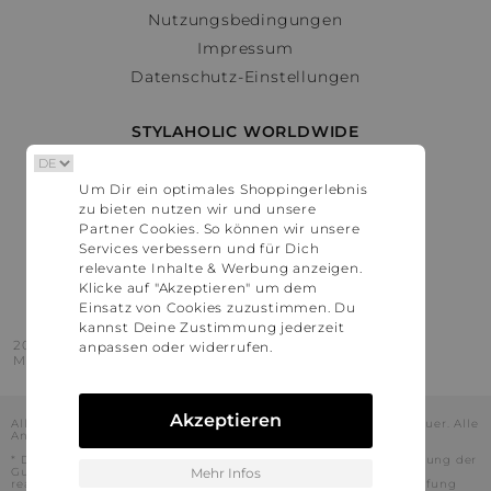
Nutzungsbedingungen
Impressum
Datenschutz-Einstellungen
STYLAHOLIC WORLDWIDE
Deutschland
Um Dir ein optimales Shoppingerlebnis
Österreich
zu bieten nutzen wir und unsere
Schweiz
Partner Cookies. So können wir unsere
France
Services verbessern und für Dich
relevante Inhalte & Werbung anzeigen.
United States
Klicke auf "Akzeptieren" um dem
Einsatz von Cookies zuzustimmen. Du
kannst Deine Zustimmung jederzeit
2016 - 2026 © Stylaholic.
anpassen oder widerrufen.
Made for you with love in munich.
Akzeptieren
Alle Preise inkl. der jeweils geltenden gesetzlichen Mehrwertsteuer. Alle
Angaben ohne Gewähr.
* Die angezeigten Preise beinhalten Rabatte, die durch die Nutzung der
Gutschein-Codes auf den Seiten unserer Partner voraussichtlich
Mehr Infos
realisiert werden können. Stylaholic führt keine vollständige Prüfung