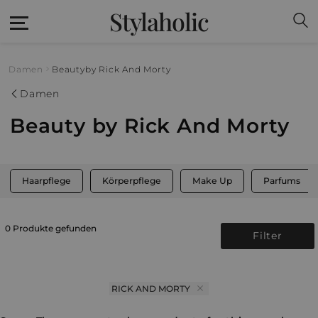
Stylaholic
Damen
Beauty
by Rick And Morty
Damen
Beauty by Rick And Morty
Haarpflege
Körperpflege
Make Up
Parfums
0 Produkte gefunden
Filter
RICK AND MORTY