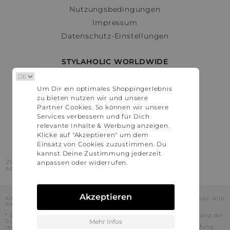
Nutzungsbedingungen
Impressum
Datenschutz-Einstellungen
STYLAHOLIC WORLDWIDE
Deutschland
Um Dir ein optimales Shoppingerlebnis
Österreich
zu bieten nutzen wir und unsere
Schweiz
Partner Cookies. So können wir unsere
France
Services verbessern und für Dich
relevante Inhalte & Werbung anzeigen.
United States
Klicke auf "Akzeptieren" um dem
Einsatz von Cookies zuzustimmen. Du
kannst Deine Zustimmung jederzeit
2016 - 2026 © Stylaholic.
anpassen oder widerrufen.
Made for you with love in munich.
Akzeptieren
Alle Preise inkl. der jeweils geltenden gesetzlichen Mehrwertsteuer. Alle
Angaben ohne Gewähr.
* Die angezeigten Preise beinhalten Rabatte, die durch die Nutzung der
Gutschein-Codes auf den Seiten unserer Partner voraussichtlich
Mehr Infos
realisiert werden können. Stylaholic führt keine vollständige Prüfung