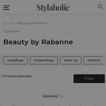
Stylaholic
Damen
Beauty
by Rabanne
Damen
Beauty by Rabanne
Haarpflege
Körperpflege
Make Up
Parfums
0 Produkte gefunden
Filter
RABANNE