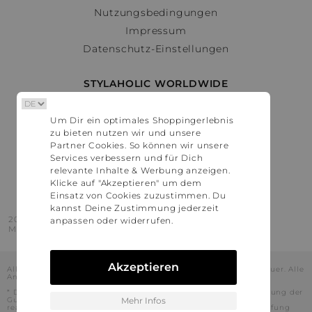
Nutzungsbedingungen
Impressum
Datenschutz-Einstellungen
STYLAHOLIC WORLDWIDE
Deutschland
Um Dir ein optimales Shoppingerlebnis
Österreich
zu bieten nutzen wir und unsere
Schweiz
Partner Cookies. So können wir unsere
France
Services verbessern und für Dich
relevante Inhalte & Werbung anzeigen.
United States
Klicke auf "Akzeptieren" um dem
Einsatz von Cookies zuzustimmen. Du
kannst Deine Zustimmung jederzeit
2016 - 2026 © Stylaholic.
anpassen oder widerrufen.
Made for you with love in munich.
Akzeptieren
Alle Preise inkl. der jeweils geltenden gesetzlichen Mehrwertsteuer. Alle
Angaben ohne Gewähr.
* Die angezeigten Preise beinhalten Rabatte, die durch die Nutzung der
Gutschein-Codes auf den Seiten unserer Partner voraussichtlich
Mehr Infos
realisiert werden können. Stylaholic führt keine vollständige Prüfung