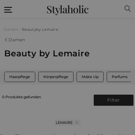
Stylaholic
Damen
Beauty
by Lemaire
Damen
Beauty by Lemaire
Haarpflege
Körperpflege
Make Up
Parfums
0 Produkte gefunden
Filter
LEMAIRE