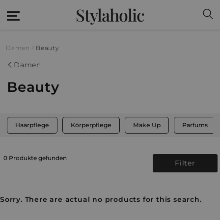
Stylaholic
Damen
Beauty
Damen
Beauty
Haarpflege
Körperpflege
Make Up
Parfums
0 Produkte gefunden
Filter
Sorry. There are actual no products for this search.