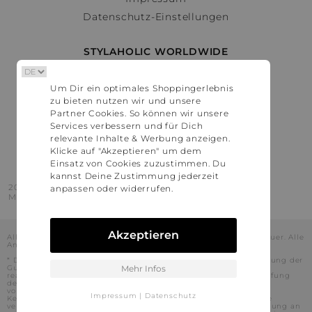
Datenschutz-Einstellungen
STYLAHOLIC WORLDWIDE
Deutschland
Um Dir ein optimales Shoppingerlebnis
Österreich
zu bieten nutzen wir und unsere
Schweiz
Partner Cookies. So können wir unsere
France
Services verbessern und für Dich
relevante Inhalte & Werbung anzeigen.
United States
Klicke auf "Akzeptieren" um dem
Einsatz von Cookies zuzustimmen. Du
kannst Deine Zustimmung jederzeit
2016 - 2026 © Stylaholic.
anpassen oder widerrufen.
Made for you with love in munich.
Akzeptieren
Alle Preise inkl. der jeweils geltenden gesetzlichen Mehrwertsteuer. Alle
Angaben ohne Gewähr.
* Die angezeigten Preise beinhalten Rabatte, die durch die Nutzung der
Gutschein-Codes auf den Seiten unserer Partner voraussichtlich
Mehr Infos
realisiert werden können. Stylaholic führt keine vollständige Prüfung
der Gutschein-Codes durch und es kann daher in Einzelfällen
vorkommen, dass die Gutscheine abweichend von unserem
Impressum
|
Datenschutz
Kenntnisstand bei dem jeweiligen Shop nicht oder nur teilweise
verwendet werden können. Darüber hinaus kann deren Verwendung an