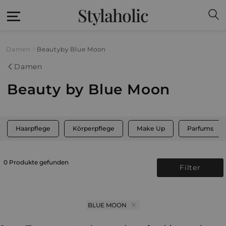
Stylaholic
Damen
Beauty
by Blue Moon
Damen
Beauty by Blue Moon
Haarpflege
Körperpflege
Make Up
Parfums
0 Produkte gefunden
Filter
BLUE MOON