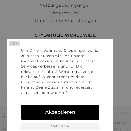
Nutzungsbedingungen
Impressum
Datenschutz-Einstellungen
STYLAHOLIC WORLDWIDE
Deutschland
Um Dir ein optimales Shoppingerlebnis
Österreich
zu bieten nutzen wir und unsere
Schweiz
Partner Cookies. So können wir unsere
France
Services verbessern und für Dich
relevante Inhalte & Werbung anzeigen.
United States
Klicke auf "Akzeptieren" um dem
Einsatz von Cookies zuzustimmen. Du
kannst Deine Zustimmung jederzeit
2016 - 2026 © Stylaholic.
anpassen oder widerrufen.
Made for you with love in munich.
Akzeptieren
Alle Preise inkl. der jeweils geltenden gesetzlichen Mehrwertsteuer. Alle
Angaben ohne Gewähr.
* Die angezeigten Preise beinhalten Rabatte, die durch die Nutzung der
Gutschein-Codes auf den Seiten unserer Partner voraussichtlich
Mehr Infos
realisiert werden können. Stylaholic führt keine vollständige Prüfung