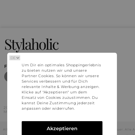
Stylaholic
Um Dir ein optimales Shoppingerlebnis
FIND MORE INSPIRATION
zu bieten nutzen wir und unsere
Partner Cookies. So können wir unsere
Services verbessern und für Dich
relevante Inhalte & Werbung anzeigen.
Klicke auf "Akzeptieren" um dem
Einsatz von Cookies zuzustimmen. Du
kannst Deine Zustimmung jederzeit
2016 - 2026 © Stylaholic.
anpassen oder widerrufen.
Made for you with love in munich.
Akzeptieren
Alle Preise inkl. der jeweils geltenden gesetzlichen Mehrwertsteuer. All