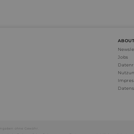
ABOUT
Newsle
Jobs
Datenr
Nutzu
Impre
Datens
e Angaben ohne Gewähr.