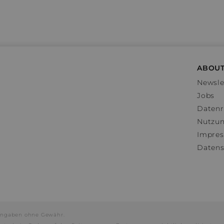
ABOUT
Newsle
Jobs
Datenr
Nutzu
Impre
Datens
e Angaben ohne Gewähr.