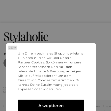
Stylaholic
Um Dir ein optimales Shoppingerlebnis
FIND MORE INSPIRATION
zu bieten nutzen wir und unsere
Partner Cookies. So können wir unsere
Services verbessern und für Dich
relevante Inhalte & Werbung anzeigen.
Klicke auf "Akzeptieren" um dem
Einsatz von Cookies zuzustimmen. Du
kannst Deine Zustimmung jederzeit
2016 - 2026 © Stylaholic.
anpassen oder widerrufen.
Made for you with love in munich.
Akzeptieren
Alle Preise inkl. der jeweils geltenden gesetzlichen Mehrwertsteuer. All