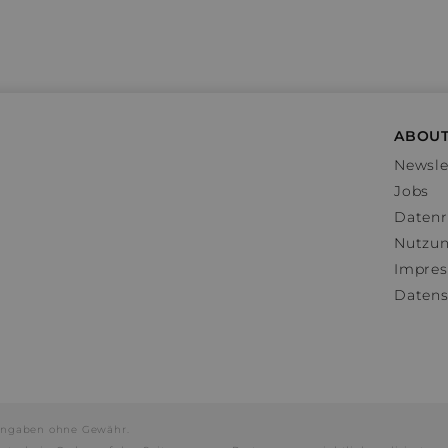
ABOUT
Newsle
Jobs
Datenr
Nutzu
Impre
Datens
e Angaben ohne Gewähr.