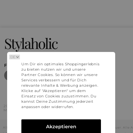
Stylaholic
Um Dir ein optimales Shoppingerlebnis
FIND MORE INSPIRATION
zu bieten nutzen wir und unsere
Partner Cookies. So können wir unsere
Services verbessern und für Dich
relevante Inhalte & Werbung anzeigen.
Klicke auf "Akzeptieren" um dem
Einsatz von Cookies zuzustimmen. Du
kannst Deine Zustimmung jederzeit
2016 - 2026 © Stylaholic.
anpassen oder widerrufen.
Made for you with love in munich.
Akzeptieren
Alle Preise inkl. der jeweils geltenden gesetzlichen Mehrwertsteuer. All