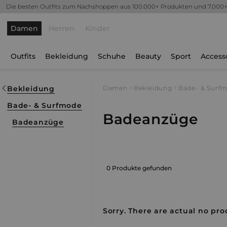
Die besten Outfits zum Nachshoppen aus 100.000+ Produkten und 7.000
Damen
Herren
Kinder
Outfits
Bekleidung
Schuhe
Beauty
Sport
Access
Bekleidung
Damen
Bekleidung
Bade- & Surf
Bade- & Surfmode
Badeanzüge
Badeanzüge
0 Produkte gefunden
Sorry. There are actual no prod