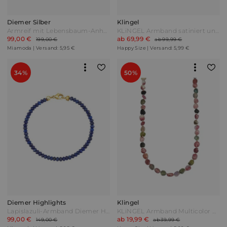
Diemer Silber
Klingel
Armreif mit Lebensbaum-Anhänger Diemer Silber Gelbgoldfarben
KLiNGEL Armband satiniert und glänzend Bicolor Grau
99,00 €
ab 69,99 €
199,00 €
ab 99,99 €
Miamoda | Versand: 5,95 €
Happy Size | Versand: 5,99 €
34%
50%
Diemer Highlights
Klingel
Lapislazuli-Armband Diemer Highlights Blau
KLiNGEL Armband Multicolor Bunt
99,00 €
ab 19,99 €
149,00 €
ab 39,99 €