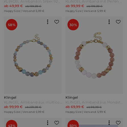
KLiNGEL Armband in Silber 925 rosé vergoldet Rosé Pink
KLiNGEL Armband mit Perlen Weiß
ab 49,99 €
ab 99,99 €
ab 199,99 €
ab 199,99 €
Happy Size | Versand: 5,99 €
Happy Size | Versand: 5,99 €
58%
30%
Klingel
Klingel
KLiNGEL Armband aus multicolorfarbenen Chalcedonen (gef.) Multicolor Bunt
KLiNGEL Armband aus Mondstein und Onyx Gelbgoldfarben Bunt
ab 99,99 €
ab 69,99 €
ab 239,99 €
ab 99,99 €
Happy Size | Versand: 5,99 €
Happy Size | Versand: 5,99 €
43%
50%