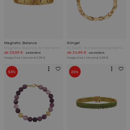
Magnetic Balance
Klingel
Magnetic Balance Armband mit 6 Magneten Gelbgoldfarben
KLiNGEL Armband vergoldet Gelbgoldfarben
ab 29,99 €
ab 24,99 €
ab 59,99 €
ab 49,99 €
Happy Size | Versand: 5,99 €
Happy Size | Versand: 5,99 €
53%
25%