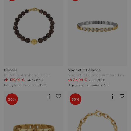
Klingel
Magnetic Balance
KLiNGEL Armband Braun
Magnetic Balance Armband mit 2 Magneten Gelbgoldfarben
ab 139,99 €
ab 24,99 €
ab 349,99 €
ab 59,99 €
Happy Size | Versand: 5,99 €
Happy Size | Versand: 5,99 €
50%
50%