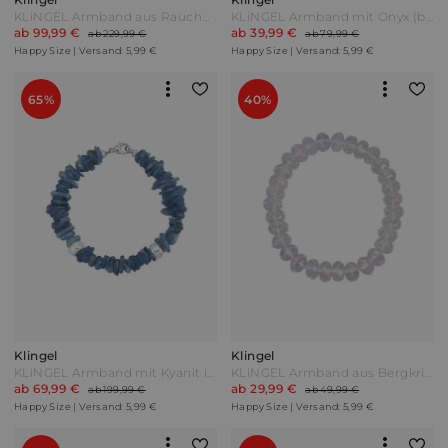
KLiNGEL Armband aus Rauchquarzen und Bergkristallen Braun
KLiNGEL Armband mit Onyx (beh.) in Silber 925 Gelbgoldfarben Rot
ab 99,99 €
ab 39,99 €
ab 229,99 €
ab 79,99 €
Happy Size | Versand: 5,99 €
Happy Size | Versand: 5,99 €
65%
40%
Klingel
Klingel
KLiNGEL Armband mit Kyanit in Silber 925 Blau
KLiNGEL Armband aus Bergkristallen Multicolor Bunt
ab 69,99 €
ab 29,99 €
ab 199,99 €
ab 49,99 €
Happy Size | Versand: 5,99 €
Happy Size | Versand: 5,99 €