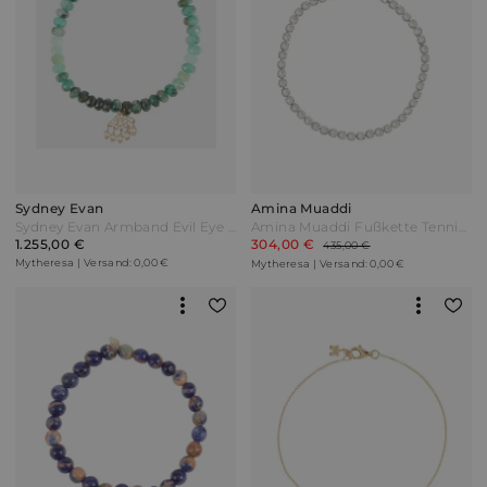
Sydney Evan
Amina Muaddi
Sydney Evan Armband Evil Eye aus Korund mit 14kt Gelbgold und Diamanten Grün
Amina Muaddi Fußkette Tennis mit Kristallverzierung Silber
1.255,00 €
304,00 €
435,00 €
Mytheresa | Versand: 0,00 €
Mytheresa | Versand: 0,00 €