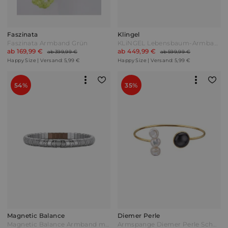
Faszinata
Klingel
Faszinata Armband Grün
KLiNGEL Lebensbaum-Armband in Gelbgold 585
ab 169,99 €
ab 449,99 €
ab 399,99 €
ab 599,99 €
Happy Size | Versand: 5,99 €
Happy Size | Versand: 5,99 €
54%
35%
Magnetic Balance
Diemer Perle
Magnetic Balance Armband mit 2 Magneten Silberfarben
Armspange Diemer Perle Schwarz