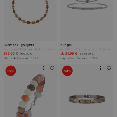
Diemer Highlights
Klingel
Armband Diemer Highlights Multicolor Bunt
KLiNGEL Armband mit Diamant Silber
699,00 €
ab 59,99 €
999,00 €
ab 89,99 €
Miamoda | Versand: 5,95 €
Happy Size | Versand: 5,99 €
57%
50%