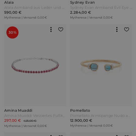
Alaïa
Sydney Evan
Alaïa Armband aus Leder und Perlmutt Schwarz
Sydney Evan Armband Evil Eye aus 14kt Gelbgold
590,00 €
2.284,00 €
Mytheresa | Versand: 0,00 €
Mytheresa | Versand: 0,00 €
30%
Amina Muaddi
Pomellato
Amina Muaddi Verziertes Fußkettchen Rot
Pomellato Armspange Nudo aus 18kt Roségold mit Topas und Diamant Blau
297,00 €
12.900,00 €
425,00 €
Mytheresa | Versand: 0,00 €
Mytheresa | Versand: 0,00 €