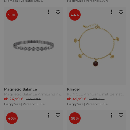
Miamoda | Versand: 5,95 €
Happy Size | Versand: 5,99 €
55%
44%
Magnetic Balance
Klingel
Magnetic Balance Armband mit 2 Magneten Edelstahl Silber
KLiNGEL Armband mit Bernstein Rot
ab 24,99 €
ab 49,99 €
ab 54,99 €
ab 89,99 €
Happy Size | Versand: 5,99 €
Happy Size | Versand: 5,99 €
40%
58%