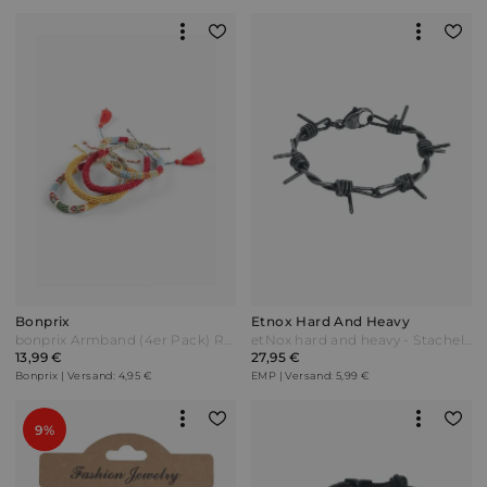
Bonprix
Etnox Hard And Heavy
bonprix Armband (4er Pack) Rot
etNox hard and heavy - Stacheldraht - Armband - silberfarben
13,99 €
27,95 €
Bonprix | Versand: 4,95 €
EMP | Versand: 5,99 €
9%