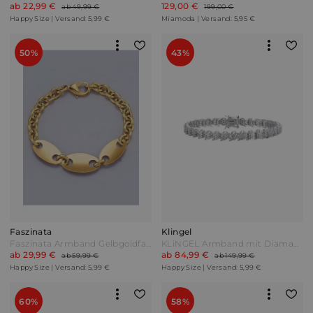
ab 22,99 €
129,00 €
ab 49,99 €
199,00 €
Happy Size | Versand: 5,99 €
Miamoda | Versand: 5,95 €
50%
43%
Faszinata
Klingel
Faszinata Armband Gelbgoldfarben
KLiNGEL Armband mit Diamanten Silber
ab 29,99 €
ab 84,99 €
ab 59,99 €
ab 149,99 €
Happy Size | Versand: 5,99 €
Happy Size | Versand: 5,99 €
60%
58%