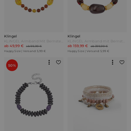
Klingel
Klingel
KLiNGEL Armband Mit Bernstein Multicolor 1 Bunt
KLiNGEL Armband mit Bernstein und Granat-Steinen Rot
ab 49,99 €
ab 159,99 €
ab 99,99 €
ab 399,99 €
Happy Size | Versand: 5,99 €
Happy Size | Versand: 5,99 €
50%