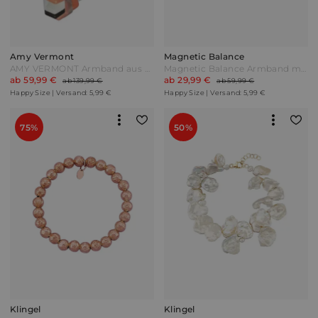
Amy Vermont
Magnetic Balance
AMY VERMONT Armband aus multifarbenen Mondsteinen Multicolor Bunt
Magnetic Balance Armband mit 6 Magneten in Titan Grau
ab 59,99 €
ab 29,99 €
ab 139,99 €
ab 59,99 €
Happy Size | Versand: 5,99 €
Happy Size | Versand: 5,99 €
75%
50%
Klingel
Klingel