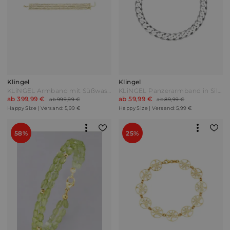
Klingel
Klingel
KLiNGEL Armband mit Süßwasser-Zuchtperlen Weiß
KLiNGEL Panzerarmband in Silber 925 21 cm
ab 399,99 €
ab 59,99 €
ab 999,99 €
ab 89,99 €
Happy Size | Versand: 5,99 €
Happy Size | Versand: 5,99 €
58%
25%