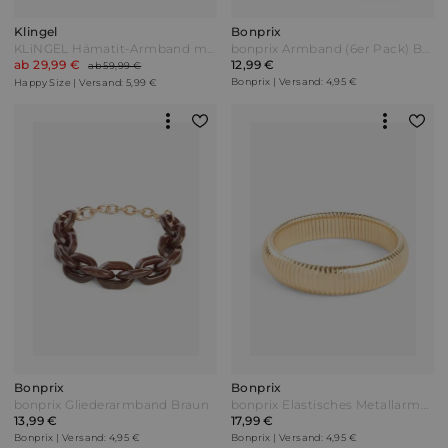
Klingel
Bonprix
KLiNGEL Hämatit-Armband mit Amethysten Grau
bonprix Armband (6er Pack) Beige
ab 29,99 €
12,99 €
ab 59,99 €
Bonprix | Versand: 4,95 €
Happy Size | Versand: 5,99 €
Bonprix
Bonprix
bonprix Gliederarmband Braun
bonprix Elastisches Metallarmband Gold
13,99 €
17,99 €
Bonprix | Versand: 4,95 €
Bonprix | Versand: 4,95 €