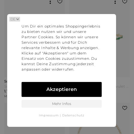
Um Dir ein optimales Shoppingerlebnis
zu bieten nutzen wir und unsere
Partner Cookies. So können wir unsere
Services verbessern und für Dich
relevante Inhalte & Werbung anzeigen.
Klicke auf "Akzeptieren" um dem
Einsatz von Cookies zuzustimmen. Du
kannst Deine Zustimmung jederzeit
anpassen oder widerrufen.
Sophie Bille Brahe
Ileana Makri
Sophie Bille Brahe Armband Peggy aus 14kt Gelbgold mit Süßwasserperlen Weiß
Ileana Makri Armband Rivulet aus 18kt Gelbgold mit Smaragden Grün
Akzeptieren
1.175,00 €
9.299,00 €
Mytheresa | Versand: 0,00 €
Mytheresa | Versand: 0,00 €
Mehr Infos
Impressum
|
Datenschutz