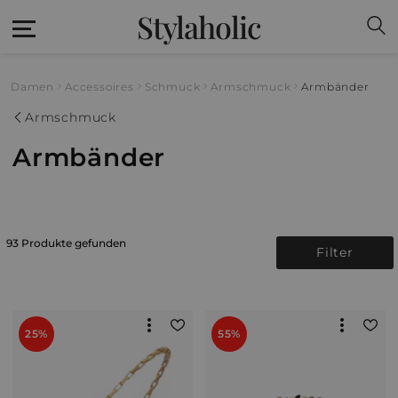
Stylaholic
Damen
Accessoires
Schmuck
Armschmuck
Armbänder
Armschmuck
Armbänder
93 Produkte gefunden
Filter
25%
55%