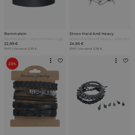
Rammstein
Etnox Hard And Heavy
Rammstein - Rammstein Logo - Armband - schwarz
etNox hard and heavy - Stacheldraht - Armband - multicolor Bunt
22,99 €
24,95 €
EMP | Versand: 5,99 €
EMP | Versand: 5,99 €
23%