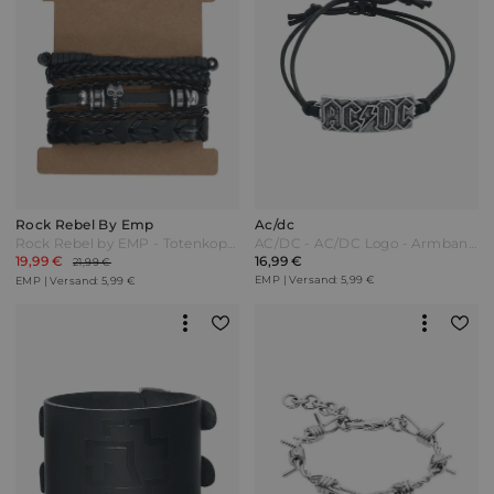
Rock Rebel By Emp
Ac/dc
Rock Rebel by EMP - Totenkopf - Armband-Set - schwarz - EMP Exklusiv!
AC/DC - AC/DC Logo - Armband - schwarz
19,99 €
16,99 €
21,99 €
EMP | Versand: 5,99 €
EMP | Versand: 5,99 €