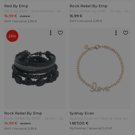
Red By Emp
Rock Rebel By Emp
RED by EMP - Sternenmix - Armband-Set - schwarz - EMP Exklusiv!
Rock Rebel by EMP - Studs - Armband-Set - schwarz - EMP Exklusiv!
16,99 €
16,99 €
21,99 €
EMP | Versand: 5,99 €
EMP | Versand: 5,99 €
25%
Rock Rebel By Emp
Sydney Evan
Rock Rebel by EMP - Skulls - Armband-Set - schwarz|grau - EMP Exklusiv!
Sydney Evan Armband Love aus 14kt Gelbgold und Diamanten
14,99 €
1.657,00 €
19,99 €
Mytheresa | Versand: 0,00 €
EMP | Versand: 5,99 €