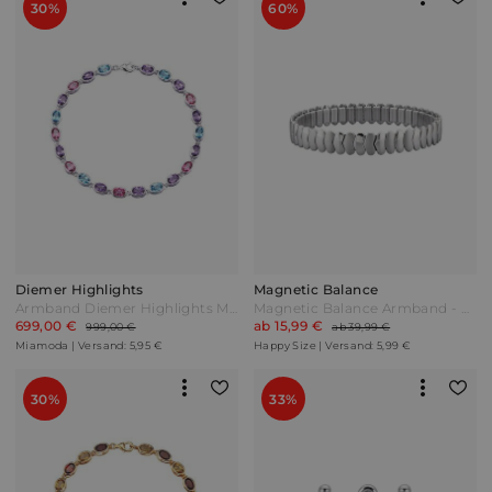
30%
60%
Diemer Highlights
Magnetic Balance
Armband Diemer Highlights Multicolor Bunt
Magnetic Balance Armband - Herz mit 2 Magneten Edelstahl Silber
699,00 €
ab 15,99 €
999,00 €
ab 39,99 €
Miamoda | Versand: 5,95 €
Happy Size | Versand: 5,99 €
30%
33%