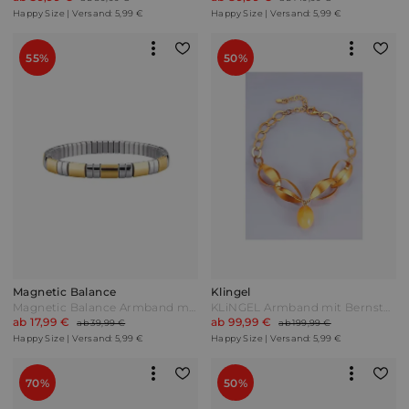
Happy Size | Versand: 5,99 €
Happy Size | Versand: 5,99 €
55%
50%
Magnetic Balance
Klingel
Magnetic Balance Armband mit 2 Magneten Bicolor Silber
KLiNGEL Armband mit Bernstein in Silber 925 Gelbgoldfarben
ab 17,99 €
ab 99,99 €
ab 39,99 €
ab 199,99 €
Happy Size | Versand: 5,99 €
Happy Size | Versand: 5,99 €
70%
50%