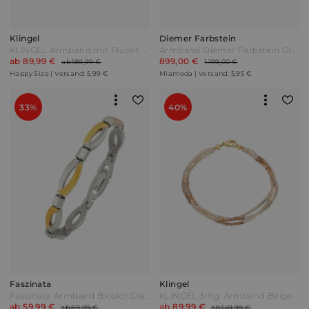
Klingel
Diemer Farbstein
KLiNGEL Armband mit Fluorit und Pyrit Gelbgoldfarben Lila
Armband Diemer Farbstein Grün
ab 89,99 €
899,00 €
ab 189,99 €
1.199,00 €
Happy Size | Versand: 5,99 €
Miamoda | Versand: 5,95 €
33%
40%
Faszinata
Klingel
Faszinata Armband Bicolor Grau
KLiNGEL 3rhg. Armband Beige
ab 59,99 €
ab 89,99 €
ab 89,99 €
ab 149,99 €