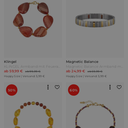
Klingel
Magnetic Balance
KLiNGEL Armband mit Feuerachat Rot
Magnetic Balance Armband mit 2 Magneten Bicolor Silber
ab 59,99 €
ab 24,99 €
ab 99,99 €
ab 59,99 €
Happy Size | Versand: 5,99 €
Happy Size | Versand: 5,99 €
50%
60%