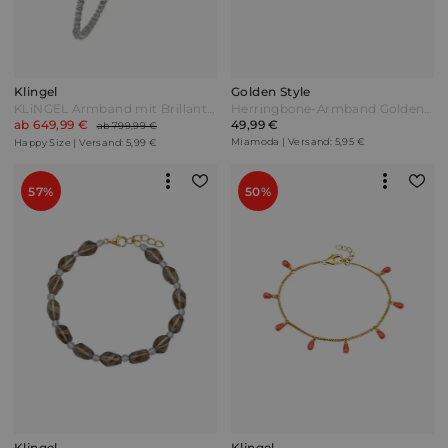
Klingel
Golden Style
KLiNGEL Armband mit Brillanten in Gelbgold 585
Herringbone-Armband Golden Style Gelbgoldfarben
ab 649,99 €
49,99 €
ab 799,99 €
Miamoda | Versand: 5,95 €
Happy Size | Versand: 5,99 €
57%
50%
Klingel
Klingel