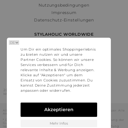
Nutzungsbedingungen
Impressum
Datenschutz-Einstellungen
STYLAHOLIC WORLDWIDE
Deutschland
Um Dir ein optimales Shoppingerlebnis
Österreich
zu bieten nutzen wir und unsere
Schweiz
Partner Cookies. So können wir unsere
France
Services verbessern und für Dich
relevante Inhalte & Werbung anzeigen.
United States
Klicke auf "Akzeptieren" um dem
Einsatz von Cookies zuzustimmen. Du
kannst Deine Zustimmung jederzeit
2016 - 2026 © Stylaholic.
anpassen oder widerrufen.
Made for you with love in munich.
Akzeptieren
Alle Preise inkl. der jeweils geltenden gesetzlichen Mehrwertsteuer. Alle
Angaben ohne Gewähr.
* Die angezeigten Preise beinhalten Rabatte, die durch die Nutzung der
Gutschein-Codes auf den Seiten unserer Partner voraussichtlich
Mehr Infos
realisiert werden können. Stylaholic führt keine vollständige Prüfung