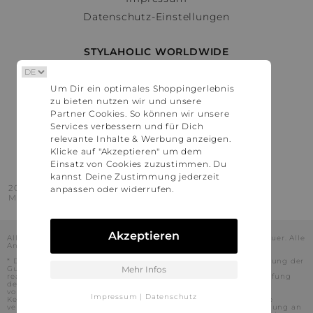
Datenschutz-Einstellungen
STYLAHOLIC WORLDWIDE
Deutschland
Um Dir ein optimales Shoppingerlebnis
Österreich
zu bieten nutzen wir und unsere
Schweiz
Partner Cookies. So können wir unsere
France
Services verbessern und für Dich
relevante Inhalte & Werbung anzeigen.
United States
Klicke auf "Akzeptieren" um dem
Einsatz von Cookies zuzustimmen. Du
kannst Deine Zustimmung jederzeit
2016 - 2026 © Stylaholic.
anpassen oder widerrufen.
Made for you with love in munich.
Akzeptieren
Alle Preise inkl. der jeweils geltenden gesetzlichen Mehrwertsteuer. Alle
Angaben ohne Gewähr.
* Die angezeigten Preise beinhalten Rabatte, die durch die Nutzung der
Gutschein-Codes auf den Seiten unserer Partner voraussichtlich
Mehr Infos
realisiert werden können. Stylaholic führt keine vollständige Prüfung
der Gutschein-Codes durch und es kann daher in Einzelfällen
vorkommen, dass die Gutscheine abweichend von unserem
Impressum
|
Datenschutz
Kenntnisstand bei dem jeweiligen Shop nicht oder nur teilweise
verwendet werden können. Darüber hinaus kann deren Verwendung an