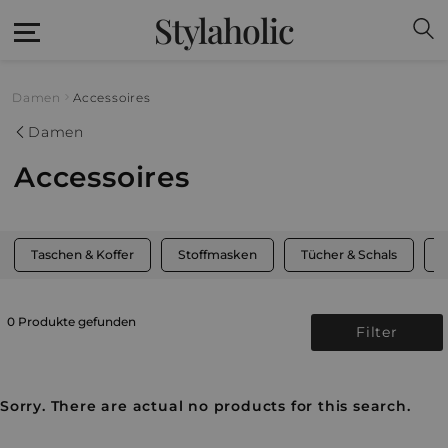
Stylaholic
Damen
Accessoires
Damen
Accessoires
Taschen & Koffer
Stoffmasken
Tücher & Schals
M
0 Produkte gefunden
Filter
Sorry. There are actual no products for this search.