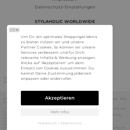
Datenschutz-Einstellungen
STYLAHOLIC WORLDWIDE
Deutschland
Um Dir ein optimales Shoppingerlebnis
Österreich
zu bieten nutzen wir und unsere
Schweiz
Partner Cookies. So können wir unsere
France
Services verbessern und für Dich
relevante Inhalte & Werbung anzeigen.
United States
Klicke auf "Akzeptieren" um dem
Einsatz von Cookies zuzustimmen. Du
kannst Deine Zustimmung jederzeit
2016 - 2026 © Stylaholic.
anpassen oder widerrufen.
Made for you with love in munich.
Akzeptieren
Alle Preise inkl. der jeweils geltenden gesetzlichen Mehrwertsteuer. Alle
Angaben ohne Gewähr.
* Die angezeigten Preise beinhalten Rabatte, die durch die Nutzung der
Gutschein-Codes auf den Seiten unserer Partner voraussichtlich
Mehr Infos
realisiert werden können. Stylaholic führt keine vollständige Prüfung
der Gutschein-Codes durch und es kann daher in Einzelfällen
vorkommen, dass die Gutscheine abweichend von unserem
Impressum
|
Datenschutz
Kenntnisstand bei dem jeweiligen Shop nicht oder nur teilweise
verwendet werden können. Darüber hinaus kann deren Verwendung an