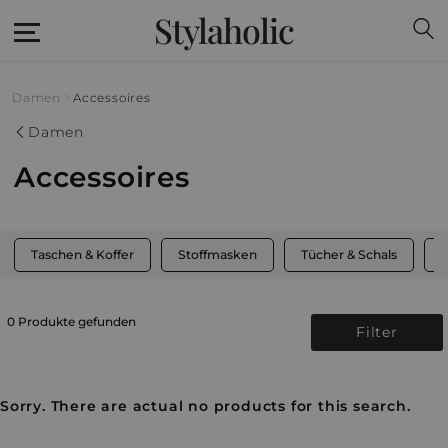
Stylaholic
Damen
Accessoires
Damen
Accessoires
Taschen & Koffer
Stoffmasken
Tücher & Schals
M
0 Produkte gefunden
Filter
Sorry. There are actual no products for this search.