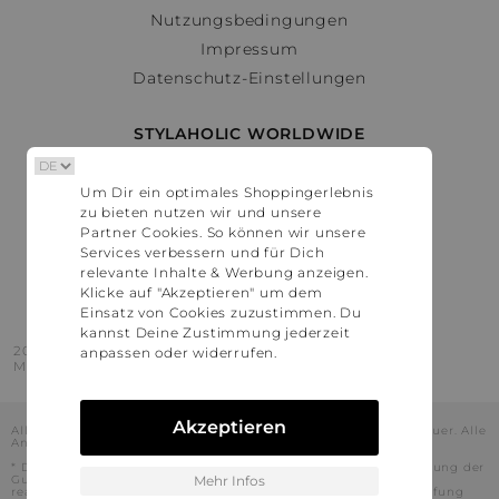
Nutzungsbedingungen
Impressum
Datenschutz-Einstellungen
STYLAHOLIC WORLDWIDE
Deutschland
Um Dir ein optimales Shoppingerlebnis
Österreich
zu bieten nutzen wir und unsere
Schweiz
Partner Cookies. So können wir unsere
France
Services verbessern und für Dich
relevante Inhalte & Werbung anzeigen.
United States
Klicke auf "Akzeptieren" um dem
Einsatz von Cookies zuzustimmen. Du
kannst Deine Zustimmung jederzeit
2016 - 2026 © Stylaholic.
anpassen oder widerrufen.
Made for you with love in munich.
Akzeptieren
Alle Preise inkl. der jeweils geltenden gesetzlichen Mehrwertsteuer. Alle
Angaben ohne Gewähr.
* Die angezeigten Preise beinhalten Rabatte, die durch die Nutzung der
Gutschein-Codes auf den Seiten unserer Partner voraussichtlich
Mehr Infos
realisiert werden können. Stylaholic führt keine vollständige Prüfung