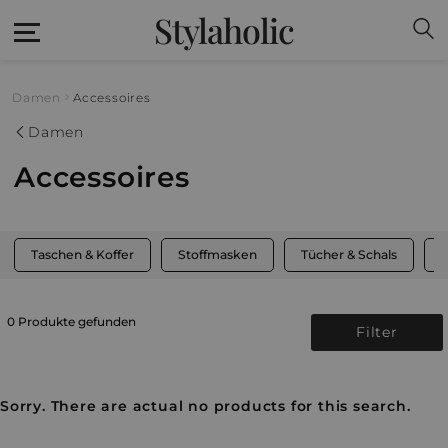
Stylaholic
Damen
Accessoires
Damen
Accessoires
Taschen & Koffer
Stoffmasken
Tücher & Schals
M
0 Produkte gefunden
Filter
Sorry. There are actual no products for this search.