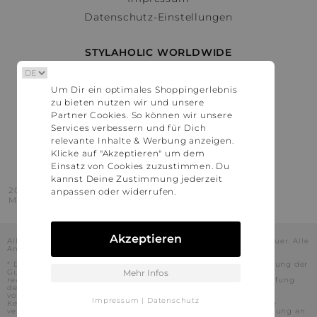
Datenschutz-Einstellungen
STYLAHOLIC WORLDWIDE
Deutschland
Um Dir ein optimales Shoppingerlebnis
Österreich
zu bieten nutzen wir und unsere
Schweiz
Partner Cookies. So können wir unsere
France
Services verbessern und für Dich
relevante Inhalte & Werbung anzeigen.
United States
Klicke auf "Akzeptieren" um dem
Einsatz von Cookies zuzustimmen. Du
kannst Deine Zustimmung jederzeit
2016 - 2026 © Stylaholic.
anpassen oder widerrufen.
Made for you with love in munich.
Akzeptieren
Alle Preise inkl. der jeweils geltenden gesetzlichen Mehrwertsteuer. Alle
Angaben ohne Gewähr.
* Die angezeigten Preise beinhalten Rabatte, die durch die Nutzung der
Gutschein-Codes auf den Seiten unserer Partner voraussichtlich
Mehr Infos
realisiert werden können. Stylaholic führt keine vollständige Prüfung
der Gutschein-Codes durch und es kann daher in Einzelfällen
vorkommen, dass die Gutscheine abweichend von unserem
Impressum
|
Datenschutz
Kenntnisstand bei dem jeweiligen Shop nicht oder nur teilweise
verwendet werden können. Darüber hinaus kann deren Verwendung an