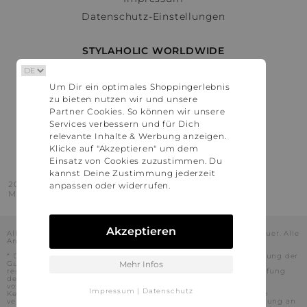
Datenschutz-Einstellungen
STYLAHOLIC WORLDWIDE
Deutschland
Um Dir ein optimales Shoppingerlebnis
Österreich
zu bieten nutzen wir und unsere
Schweiz
Partner Cookies. So können wir unsere
France
Services verbessern und für Dich
relevante Inhalte & Werbung anzeigen.
United States
Klicke auf "Akzeptieren" um dem
Einsatz von Cookies zuzustimmen. Du
kannst Deine Zustimmung jederzeit
2016 - 2026 © Stylaholic.
anpassen oder widerrufen.
Made for you with love in munich.
Akzeptieren
Alle Preise inkl. der jeweils geltenden gesetzlichen Mehrwertsteuer. Alle
Angaben ohne Gewähr.
* Die angezeigten Preise beinhalten Rabatte, die durch die Nutzung der
Gutschein-Codes auf den Seiten unserer Partner voraussichtlich
Mehr Infos
realisiert werden können. Stylaholic führt keine vollständige Prüfung
der Gutschein-Codes durch und es kann daher in Einzelfällen
vorkommen, dass die Gutscheine abweichend von unserem
Impressum
|
Datenschutz
Kenntnisstand bei dem jeweiligen Shop nicht oder nur teilweise
verwendet werden können. Darüber hinaus kann deren Verwendung an