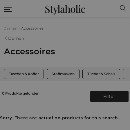
Stylaholic
Damen
Accessoires
Damen
Accessoires
Taschen & Koffer
Stoffmasken
Tücher & Schals
M
0 Produkte gefunden
Filter
Sorry. There are actual no products for this search.