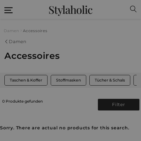
Stylaholic
Damen
Accessoires
Damen
Accessoires
Taschen & Koffer
Stoffmasken
Tücher & Schals
M
0 Produkte gefunden
Filter
Sorry. There are actual no products for this search.