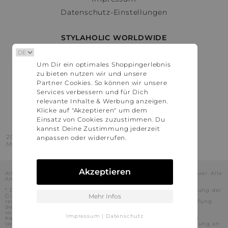
Datenschutz-Einstellungen
STYLAHOLIC WORLDWIDE
Deutschland
Um Dir ein optimales Shoppingerlebnis
Österreich
zu bieten nutzen wir und unsere
Schweiz
Partner Cookies. So können wir unsere
France
Services verbessern und für Dich
relevante Inhalte & Werbung anzeigen.
United States
Klicke auf "Akzeptieren" um dem
Einsatz von Cookies zuzustimmen. Du
kannst Deine Zustimmung jederzeit
2016 - 2026 © Stylaholic.
anpassen oder widerrufen.
Made for you with love in munich.
Akzeptieren
Alle Preise inkl. der jeweils geltenden gesetzlichen Mehrwertsteuer. Alle
Angaben ohne Gewähr.
* Die angezeigten Preise beinhalten Rabatte, die durch die Nutzung der
Gutschein-Codes auf den Seiten unserer Partner voraussichtlich
Mehr Infos
realisiert werden können. Stylaholic führt keine vollständige Prüfung
der Gutschein-Codes durch und es kann daher in Einzelfällen
vorkommen, dass die Gutscheine abweichend von unserem
Impressum
|
Datenschutz
Kenntnisstand bei dem jeweiligen Shop nicht oder nur teilweise
verwendet werden können. Darüber hinaus kann deren Verwendung an