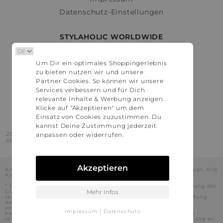
Datenschutz-Einstellungen
STYLAHOLIC WORLDWIDE
Deutschland
Um Dir ein optimales Shoppingerlebnis
Österreich
zu bieten nutzen wir und unsere
Schweiz
Partner Cookies. So können wir unsere
France
Services verbessern und für Dich
relevante Inhalte & Werbung anzeigen.
United States
Klicke auf "Akzeptieren" um dem
Einsatz von Cookies zuzustimmen. Du
kannst Deine Zustimmung jederzeit
2016 - 2026 © Stylaholic.
anpassen oder widerrufen.
Made for you with love in munich.
Akzeptieren
Alle Preise inkl. der jeweils geltenden gesetzlichen Mehrwertsteuer. Alle
Angaben ohne Gewähr.
* Die angezeigten Preise beinhalten Rabatte, die durch die Nutzung der
Gutschein-Codes auf den Seiten unserer Partner voraussichtlich
Mehr Infos
realisiert werden können. Stylaholic führt keine vollständige Prüfung
der Gutschein-Codes durch und es kann daher in Einzelfällen
vorkommen, dass die Gutscheine abweichend von unserem
Impressum
|
Datenschutz
Kenntnisstand bei dem jeweiligen Shop nicht oder nur teilweise
verwendet werden können. Darüber hinaus kann deren Verwendung an