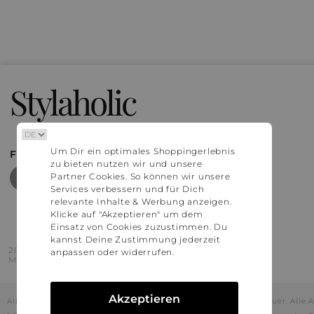
Stylaholic
Um Dir ein optimales Shoppingerlebnis
FIND MORE INSPIRATION
zu bieten nutzen wir und unsere
Partner Cookies. So können wir unsere
Services verbessern und für Dich
relevante Inhalte & Werbung anzeigen.
Klicke auf "Akzeptieren" um dem
Einsatz von Cookies zuzustimmen. Du
kannst Deine Zustimmung jederzeit
2016 - 2026 © Stylaholic.
anpassen oder widerrufen.
Made for you with love in munich.
Akzeptieren
Alle Preise inkl. der jeweils geltenden gesetzlichen Mehrwertsteuer. All