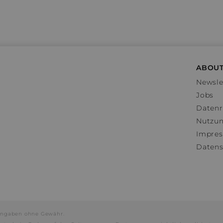
ABOUT
Newsle
Jobs
Datenr
Nutzu
Impre
Datens
e Angaben ohne Gewähr.