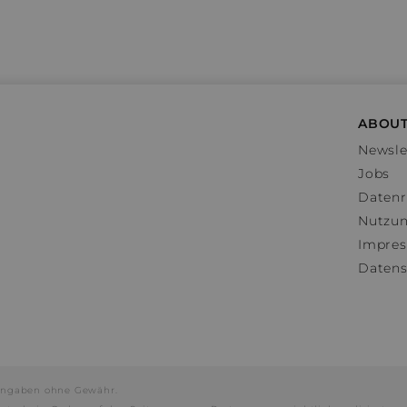
ABOUT
Newsle
Jobs
Datenr
Nutzu
Impre
Datens
e Angaben ohne Gewähr.