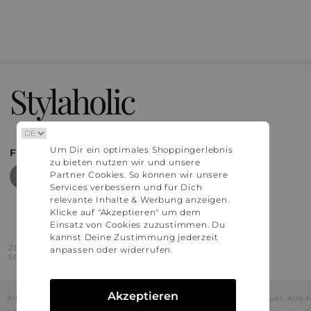
Stylaholic
Um Dir ein optimales Shoppingerlebnis
FIND MORE INSPIRATION
zu bieten nutzen wir und unsere
Partner Cookies. So können wir unsere
Services verbessern und für Dich
relevante Inhalte & Werbung anzeigen.
Klicke auf "Akzeptieren" um dem
Einsatz von Cookies zuzustimmen. Du
kannst Deine Zustimmung jederzeit
2016 - 2026 © Stylaholic.
anpassen oder widerrufen.
Made for you with love in munich.
Akzeptieren
Alle Preise inkl. der jeweils geltenden gesetzlichen Mehrwertsteuer. All