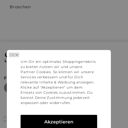
Broschen
Stylaholic
Um Dir ein optimales Shoppingerlebnis
zu bieten nutzen wir und unsere
Partner Cookies. So können wir unsere
Services verbessern und für Dich
FIND MORE INSPIRATION
relevante Inhalte & Werbung anzeigen.
Klicke auf "Akzeptieren" um dem
Einsatz von Cookies zuzustimmen. Du
kannst Deine Zustimmung jederzeit
anpassen oder widerrufen.
2016 - 2026 © Stylaholic.
Made for you with love in munich.
Akzeptieren