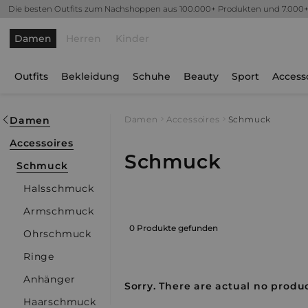
Die besten Outfits zum Nachshoppen aus 100.000+ Produkten und 7.000
Damen
Herren
Kinder
Outfits
Bekleidung
Schuhe
Beauty
Sport
Access
Damen
Damen
Accessoires
Schmuck
Accessoires
Schmuck
Schmuck
Halsschmuck
Armschmuck
0 Produkte gefunden
Ohrschmuck
Ringe
Anhänger
Sorry. There are actual no produc
Haarschmuck