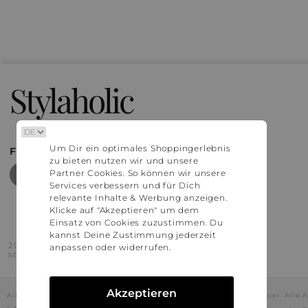
Stylaholic
Um Dir ein optimales Shoppingerlebnis
FIND MORE INSPIRATION
zu bieten nutzen wir und unsere
Partner Cookies. So können wir unsere
Services verbessern und für Dich
relevante Inhalte & Werbung anzeigen.
Klicke auf "Akzeptieren" um dem
Einsatz von Cookies zuzustimmen. Du
kannst Deine Zustimmung jederzeit
2016 - 2026 © Stylaholic.
anpassen oder widerrufen.
Made for you with love in munich.
Akzeptieren
Alle Preise inkl. der jeweils geltenden gesetzlichen Mehrwertsteuer. All