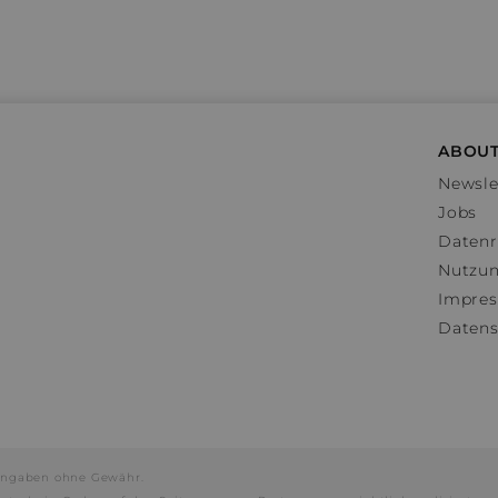
ABOUT
Newsle
Jobs
Datenr
Nutzu
Impre
Datens
e Angaben ohne Gewähr.