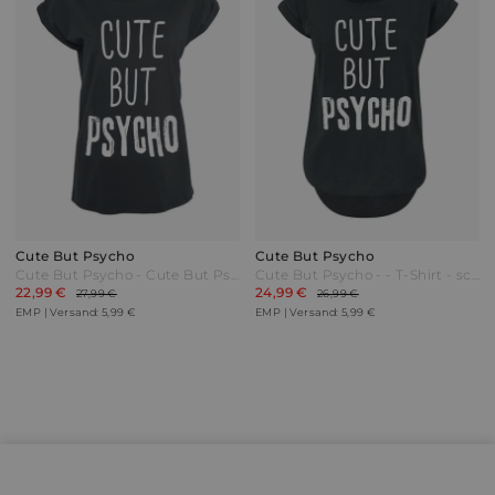
Cute But Psycho
Cute But Psycho
Cute But Psycho - Cute But Psycho - T-Shirt - schwarz - EMP Exklusiv!
Cute But Psycho - - T-Shirt - schwarz - EMP Exklusiv!
22,99 €
24,99 €
27,99 €
26,99 €
EMP | Versand: 5,99 €
EMP | Versand: 5,99 €