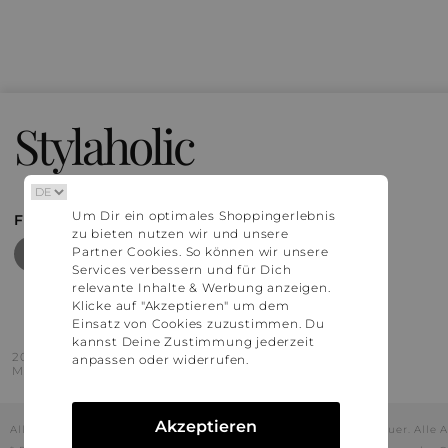
Stylaholic
Um Dir ein optimales Shoppingerlebnis
FIND MORE INSPIRATION
zu bieten nutzen wir und unsere
Partner Cookies. So können wir unsere
Services verbessern und für Dich
relevante Inhalte & Werbung anzeigen.
Klicke auf "Akzeptieren" um dem
Einsatz von Cookies zuzustimmen. Du
kannst Deine Zustimmung jederzeit
2016 - 2026 © Stylaholic.
anpassen oder widerrufen.
Made for you with love in munich.
Akzeptieren
Alle Preise inkl. der jeweils geltenden gesetzlichen Mehrwertsteuer. All