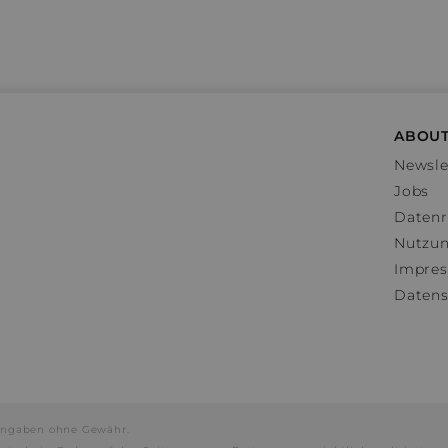
ABOUT
Newsle
Jobs
Datenr
Nutzu
Impre
Datens
e Angaben ohne Gewähr.