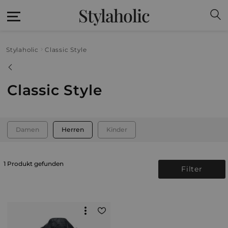
Stylaholic
Stylaholic
Classic Style
Classic Style
Damen
Herren
Kinder
1 Produkt gefunden
Filter