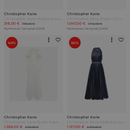
Christopher Kane
Christopher Kane
Christopher Kane Midikleid aus Baumwolle Schwarz
Christopher Kane Blazer Chroma aus Wolle Grün
318,00 €
1.047,00 €
795,00 €
1.745,00 €
Mytheresa | Versand: 0,00 €
Mytheresa | Versand: 0,00 €
40%
50%
Christopher Kane
Christopher Kane
Christopher Kane Bridal Robe aus Crêpe mit Federn Weiß
Christopher Kane Midikleid aus Lamé Blau
1.266,00 €
1.137,00 €
2.110,00 €
2.275,00 €