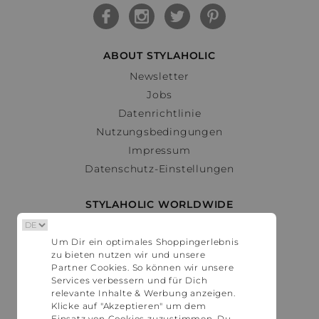
ABOUT STYLAHOLIC
Newsletter
Jobs
Datenrichtlinie
Nutzungsbedingungen
Impressum
Datenschutz-Einstellungen
STYLAHOLIC WORLDWIDE
Deutschland
Um Dir ein optimales Shoppingerlebnis
Österreich
zu bieten nutzen wir und unsere
Schweiz
Partner Cookies. So können wir unsere
France
Services verbessern und für Dich
relevante Inhalte & Werbung anzeigen.
United States
Klicke auf "Akzeptieren" um dem
Einsatz von Cookies zuzustimmen. Du