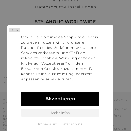
Datenschutz-Einstellungen
STYLAHOLIC WORLDWIDE
Deutschland
Um Dir ein optimales Shoppingerlebnis
Österreich
zu bieten nutzen wir und unsere
Schweiz
Partner Cookies. So können wir unsere
France
Services verbessern und für Dich
relevante Inhalte & Werbung anzeigen.
United States
Klicke auf "Akzeptieren" um dem
Einsatz von Cookies zuzustimmen. Du
kannst Deine Zustimmung jederzeit
2016 - 2026 © Stylaholic.
anpassen oder widerrufen.
Made for you with love in munich.
Akzeptieren
Alle Preise inkl. der jeweils geltenden gesetzlichen Mehrwertsteuer. Alle
Angaben ohne Gewähr.
* Die angezeigten Preise beinhalten Rabatte, die durch die Nutzung der
Gutschein-Codes auf den Seiten unserer Partner voraussichtlich
Mehr Infos
realisiert werden können. Stylaholic führt keine vollständige Prüfung
der Gutschein-Codes durch und es kann daher in Einzelfällen
vorkommen, dass die Gutscheine abweichend von unserem
Impressum
|
Datenschutz
Kenntnisstand bei dem jeweiligen Shop nicht oder nur teilweise
verwendet werden können. Darüber hinaus kann deren Verwendung an