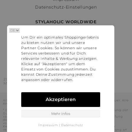
Datenschutz-Einstellungen
STYLAHOLIC WORLDWIDE
Deutschland
Um Dir ein optimales Shoppingerlebnis
Österreich
zu bieten nutzen wir und unsere
Schweiz
Partner Cookies. So können wir unsere
France
Services verbessern und für Dich
relevante Inhalte & Werbung anzeigen.
United States
Klicke auf "Akzeptieren" um dem
Einsatz von Cookies zuzustimmen. Du
kannst Deine Zustimmung jederzeit
2016 - 2026 © Stylaholic.
anpassen oder widerrufen.
Made for you with love in munich.
Akzeptieren
Alle Preise inkl. der jeweils geltenden gesetzlichen Mehrwertsteuer. Alle
Angaben ohne Gewähr.
* Die angezeigten Preise beinhalten Rabatte, die durch die Nutzung der
Gutschein-Codes auf den Seiten unserer Partner voraussichtlich
Mehr Infos
realisiert werden können. Stylaholic führt keine vollständige Prüfung
der Gutschein-Codes durch und es kann daher in Einzelfällen
vorkommen, dass die Gutscheine abweichend von unserem
Impressum
|
Datenschutz
Kenntnisstand bei dem jeweiligen Shop nicht oder nur teilweise
verwendet werden können. Darüber hinaus kann deren Verwendung an