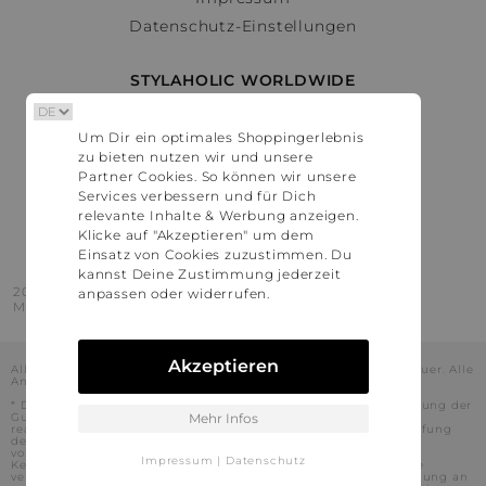
Datenschutz-Einstellungen
STYLAHOLIC WORLDWIDE
Deutschland
Um Dir ein optimales Shoppingerlebnis
Österreich
zu bieten nutzen wir und unsere
Schweiz
Partner Cookies. So können wir unsere
France
Services verbessern und für Dich
relevante Inhalte & Werbung anzeigen.
United States
Klicke auf "Akzeptieren" um dem
Einsatz von Cookies zuzustimmen. Du
kannst Deine Zustimmung jederzeit
2016 - 2026 © Stylaholic.
anpassen oder widerrufen.
Made for you with love in munich.
Akzeptieren
Alle Preise inkl. der jeweils geltenden gesetzlichen Mehrwertsteuer. Alle
Angaben ohne Gewähr.
* Die angezeigten Preise beinhalten Rabatte, die durch die Nutzung der
Gutschein-Codes auf den Seiten unserer Partner voraussichtlich
Mehr Infos
realisiert werden können. Stylaholic führt keine vollständige Prüfung
der Gutschein-Codes durch und es kann daher in Einzelfällen
vorkommen, dass die Gutscheine abweichend von unserem
Impressum
|
Datenschutz
Kenntnisstand bei dem jeweiligen Shop nicht oder nur teilweise
verwendet werden können. Darüber hinaus kann deren Verwendung an