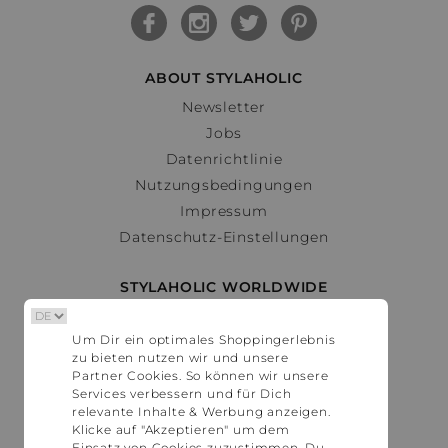
ABOUT STYLAHOLIC
Newsletter
Jobs
Datenrichtlinie
Nutzungsbedingungen
Impressum
Datenschutz-Einstellungen
STYLAHOLIC WORLDWIDE
Deutschland
Um Dir ein optimales Shoppingerlebnis
Österreich
zu bieten nutzen wir und unsere
Schweiz
Partner Cookies. So können wir unsere
France
Services verbessern und für Dich
relevante Inhalte & Werbung anzeigen.
United States
Klicke auf "Akzeptieren" um dem
Einsatz von Cookies zuzustimmen. Du