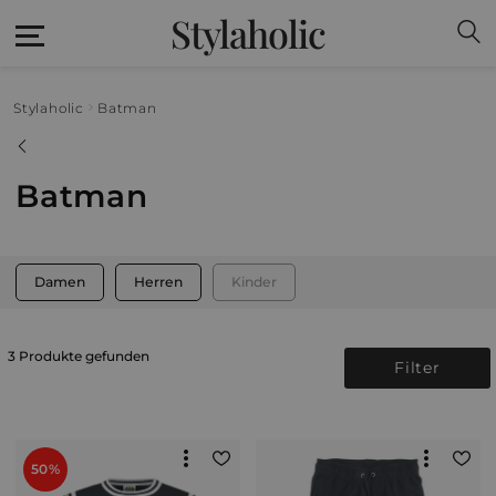
Stylaholic
Stylaholic
Batman
Batman
Damen
Herren
Kinder
3 Produkte gefunden
Filter
50%