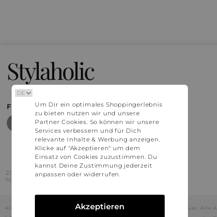
Stylaholic
Um Dir ein optimales Shoppingerlebnis
FIND MORE INSPIRATION
zu bieten nutzen wir und unsere
Partner Cookies. So können wir unsere
Services verbessern und für Dich
relevante Inhalte & Werbung anzeigen.
Klicke auf "Akzeptieren" um dem
Einsatz von Cookies zuzustimmen. Du
kannst Deine Zustimmung jederzeit
2016 - 2026 © Stylaholic.
anpassen oder widerrufen.
Made for you with love in munich.
Akzeptieren
Alle Preise inkl. der jeweils geltenden gesetzlichen Mehrwertsteuer. All