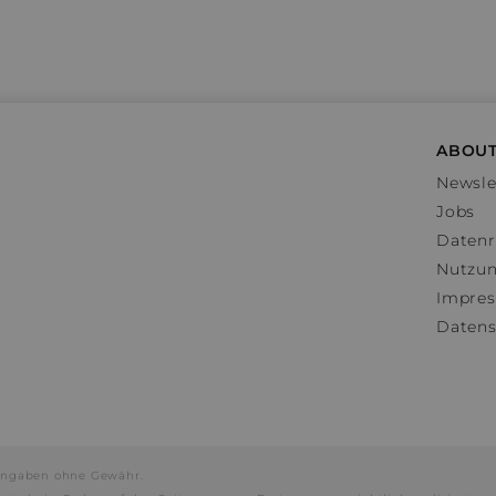
ABOUT
Newsle
Jobs
Datenr
Nutzu
Impre
Datens
e Angaben ohne Gewähr.